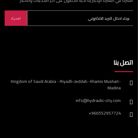
اشترك في النشرة الإخبارية لدينا للحصول على آخر التحديثات والأخبار
اشترك
اتصل بنا
Kingdom of Saudi Arabia - Riyadh-Jeddah- Khamis Mushait-
Madina
info@hydraulic-city.com
+966552957724