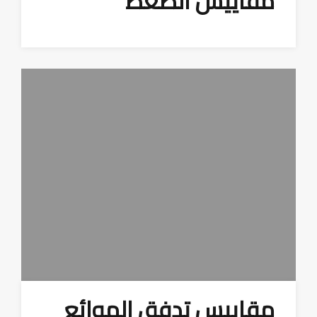
مقاييس الضغط
مقاييس تدفق الموائع