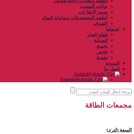
أنظمة ومعدات إعادة التدوير
بوابات السحب
مدمر الإطارات
أنظمة المستودعات ومناولة المواد
الصوف
خدماتنا
قطع الغيار
الصيانة
تجميع
فحص
تصنيع
المدونة
اتصل بنا
Arabic
English
مجمعات الطاقة
السعة (لتر/د)