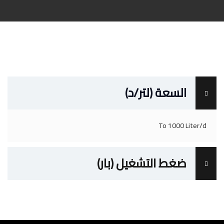
السعة (لتر/د)
To 1000 Liter/d
ضغط التشغيل (بار)